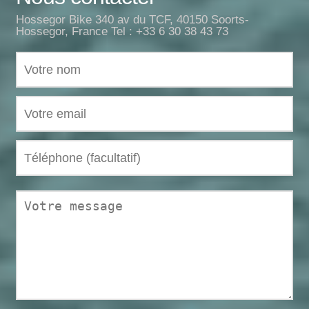
Hossegor Bike 340 av du TCF, 40150 Soorts-
Hossegor, France Tel : +33 6 30 38 43 73